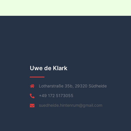
Uwe de Klark
Lotharstraße 35b, 29320 Südheide
+49 172 5173055
suedheide.hintenrum@gmail.com