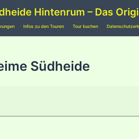
dheide Hintenrum – Das Origi
hrungen
Infos zu den Touren
Tour buchen
Datenschutzerk
heime Südheide