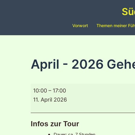
Zum
Sü
Inhalt
springen
Vorwort
Themen meiner Fü
April - 2026 Ge
April
10:00
–
17:00
-
11. April 2026
2026
Geheime
Infos zur Tour
Südheide
Dauer: ca. 7 Stunden