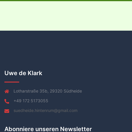
Uwe de Klark
Lotharstraße 35b, 29320 Südheide
+49 172 5173055
suedheide.hintenrum@gmail.com
Abonniere unseren Newsletter