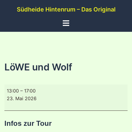
Zum
Südheide Hintenrum – Das Original
Inhalt
springen
Menü
umschalten
LöWE und Wolf
LöWE
13:00
–
17:00
und
23. Mai 2026
Wolf
Infos zur Tour