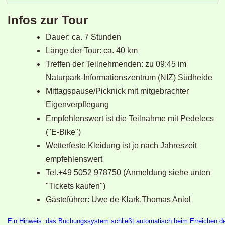
Wald-
und-
Infos zur Tour
Heide-
Dauer: ca. 7 Stunden
Pfad-
Länge der Tour: ca. 40 km
Findertour
Treffen der Teilnehmenden: zu 09:45 im
Naturpark-Informationszentrum (NIZ) Südheide
Mittagspause/Picknick mit mitgebrachter
Eigenverpflegung
Empfehlenswert ist die Teilnahme mit Pedelecs
("E-Bike")
Wetterfeste Kleidung ist je nach Jahreszeit
empfehlenswert
Tel.+49 5052 978750 (Anmeldung siehe unten
"Tickets kaufen")
Gästeführer: Uwe de Klark,Thomas Aniol
Ein Hinweis: das Buchungssystem schließt automatisch beim Erreichen de