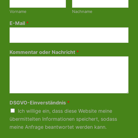
Vorname
Nachname
E-Mail
*
Kommentar oder Nachricht
*
DSGVO-Einverständnis
*
Ich willige ein, dass diese Website meine
übermittelten Informationen speichert, sodass
meine Anfrage beantwortet werden kann.