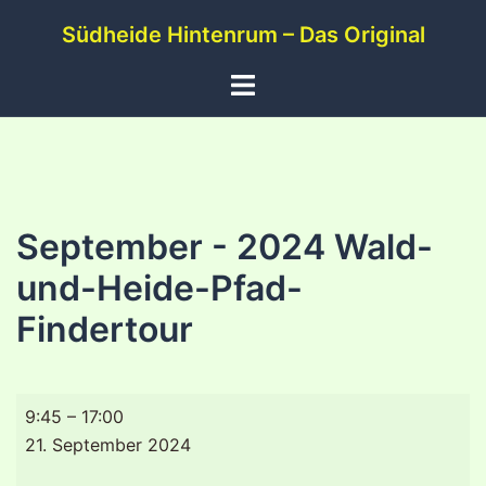
Zum
Südheide Hintenrum – Das Original
Inhalt
springen
Menü
umschalten
September - 2024 Wald-
und-Heide-Pfad-
Findertour
September
9:45
–
17:00
-
21. September 2024
2024